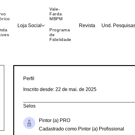
Vale-
rvo
Farda
órico
MBPM
Loja Social
Revista
Und. Pesquisa
nda
Programa
Lives
de
Fidelidade
Perfil
Inscrito desde: 22 de mai. de 2025
Selos
Pintor (a) PRO