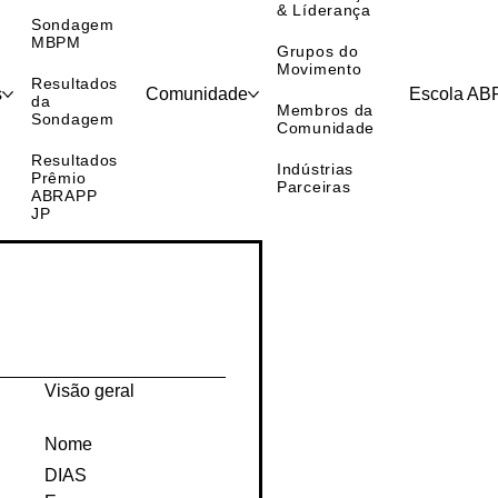
Números
Coordenação
& Líderança
Sondagem
MBPM
Grupos do
Movimento
Resultados
s
Comunidade
Escola A
da
Membros da
Sondagem
Comunidade
Resultados
Indústrias
Prêmio
Parceiras
ABRAPP
JP
Visão geral
Nome