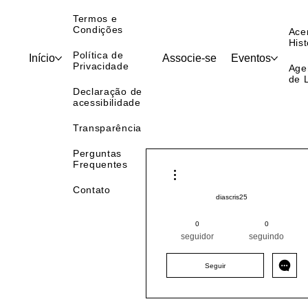
Identidade
Visual
Termos e
Condições
Ace
Hist
Política de
Início
Associe-se
Eventos
Privacidade
Age
de 
Declaração de
acessibilidade
Transparência
Perguntas
Frequentes
Mais ações
Contato
diascris25
Pintor (a) PRO
0
0
Pintor ABRAPP
Sul
RS
seguidor
seguindo
+
4
Seguir