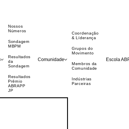
Nossos
Números
Coordenação
& Líderança
Sondagem
MBPM
Grupos do
Movimento
Resultados
s
Comunidade
Escola A
da
Membros da
Sondagem
Comunidade
Resultados
Indústrias
Prêmio
Parceiras
ABRAPP
JP