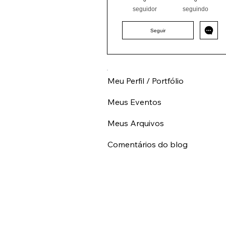
Pintor (a) PRO
Sudeste
0
0
SP
+
4
seguidor
seguindo
Seguir
Meu Perfil / Portfólio
Meus Eventos
Meus Arquivos
Comentários do blog