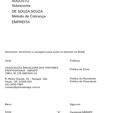
AUGUSTO
Sobrenome
DE SOUZA SOUZA
Método de Cobrança
EMPREITA
Descontos, benefícios e vantagens para todos os pintores no Brasil!
Sede
Políticas
FAQ
ASSOCIAÇÃO BRASILEIRA DOS PINTORES
Política de Envio
PROFISSIONAIS - ABRAPP
Código de Conduta
CNPJ: 30.156.488/0001-01
Termos e Condições
Política de Reembolso
R. Retiro Grande, 81 - Tatuapé, São
Política de Privacidade
Paulo - SP, 03306-040
Declaração de acessibilidade
(11) 3456-7890
contato@pintorabrapp.com.br
Siga-nos
Menu
Início
Facebook ABRAPP