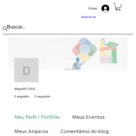
Entrar
Associe-se
Mais açõ
Mensagem
Seguir
diego007-2011
diego007-2011
0 seguidor
0 seguindo
Pintor (a) PRO
Sudeste
SP
+
4
Meu Perfil / Portfólio
Meus Eventos
Meus Arquivos
Comentários do blog