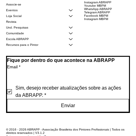
Instagram ABRAPP
Associe-se
Youtube MBPM
WhatsApp ABRAPP
Eventos
Telegram ABRAPP
Facebook MBPM
Loja Social
Instagram MBPM
Revista
Und. Pesquisas
Comunidade
Escola ABRAPP
Recursos para o Pintor
Fique por dentro do que acontece na ABRAPP
Email
*
Sim, desejo receber atualizações sobre as ações 
da ABRAPP.
*
Enviar
© 2016 - 2026 ABRAPP - Associação Brasileira dos Pintores Profissionais | Todos os
direitos reservados | V3.1.2