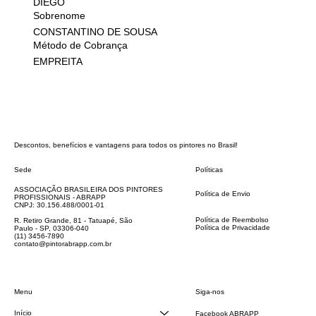
DIEGO
Sobrenome
CONSTANTINO DE SOUSA
Método de Cobrança
EMPREITA
Descontos, benefícios e vantagens para todos os pintores no Brasil!
Sede
Políticas
FAQ
ASSOCIAÇÃO BRASILEIRA DOS PINTORES
Política de Envio
PROFISSIONAIS - ABRAPP
Código de Conduta
CNPJ: 30.156.488/0001-01
Termos e Condições
Política de Reembolso
R. Retiro Grande, 81 - Tatuapé, São
Política de Privacidade
Paulo - SP, 03306-040
Declaração de acessibilidade
(11) 3456-7890
contato@pintorabrapp.com.br
Siga-nos
Menu
Início
Facebook ABRAPP