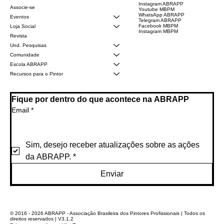
Instagram ABRAPP
Associe-se
Youtube MBPM
WhatsApp ABRAPP
Eventos
Telegram ABRAPP
Facebook MBPM
Loja Social
Instagram MBPM
Revista
Und. Pesquisas
Comunidade
Escola ABRAPP
Recursos para o Pintor
Fique por dentro do que acontece na ABRAPP
Email
*
Sim, desejo receber atualizações sobre as ações 
da ABRAPP.
*
Enviar
© 2016 - 2026 ABRAPP - Associação Brasileira dos Pintores Profissionais | Todos os
direitos reservados | V3.1.2