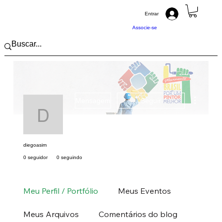
Entrar
Associe-se
Mais açõ
Mensagem
Seguir
diegoasim
diegoasim
0 seguidor
0 seguindo
Pintor (a) PRO
Sudeste
MG
+
4
Meu Perfil / Portfólio
Meus Eventos
Meus Arquivos
Comentários do blog