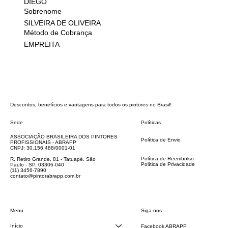
DIEGO
Sobrenome
SILVEIRA DE OLIVEIRA
Método de Cobrança
EMPREITA
Descontos, benefícios e vantagens para todos os pintores no Brasil!
Sede
Políticas
FAQ
ASSOCIAÇÃO BRASILEIRA DOS PINTORES
Política de Envio
PROFISSIONAIS - ABRAPP
Código de Conduta
CNPJ: 30.156.488/0001-01
Termos e Condições
Política de Reembolso
R. Retiro Grande, 81 - Tatuapé, São
Política de Privacidade
Paulo - SP, 03306-040
Declaração de acessibilidade
(11) 3456-7890
contato@pintorabrapp.com.br
Siga-nos
Menu
Início
Facebook ABRAPP