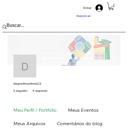
Entrar
Associe-se
Mais açõ
Mensagem
Seguir
diegoedezasilveira12
diegoedezasilveira12
0 seguidor
0 seguindo
Pintor (a) PRO
Nordeste
SE
+
4
Meu Perfil / Portfólio
Meus Eventos
Meus Arquivos
Comentários do blog