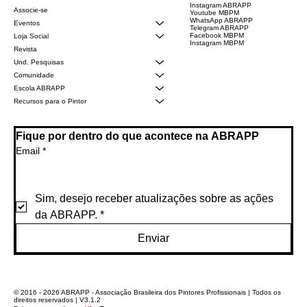
Instagram ABRAPP
Associe-se
Youtube MBPM
WhatsApp ABRAPP
Eventos
Telegram ABRAPP
Facebook MBPM
Loja Social
Instagram MBPM
Revista
Und. Pesquisas
Comunidade
Escola ABRAPP
Recursos para o Pintor
Fique por dentro do que acontece na ABRAPP
Email
*
Sim, desejo receber atualizações sobre as ações 
da ABRAPP.
*
Enviar
© 2016 - 2026 ABRAPP - Associação Brasileira dos Pintores Profissionais | Todos os
direitos reservados | V3.1.2