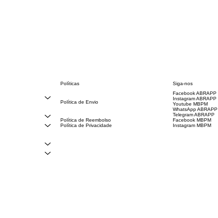
Políticas
Siga-nos
Facebook ABRAPP
FAQ
Instagram ABRAPP
Política de Envio
Youtube MBPM
Código de Conduta
WhatsApp ABRAPP
Termos e Condições
Telegram ABRAPP
Política de Reembolso
Facebook MBPM
Política de Privacidade
Instagram MBPM
Declaração de acessibilidade
 direitos reservados | V3.1.2