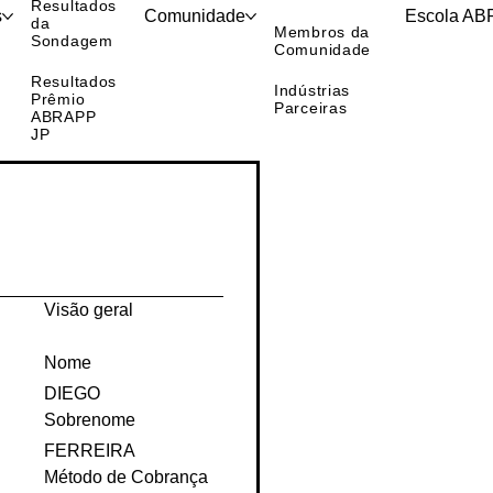
Movimento
Resultados
s
Comunidade
Escola A
da
Membros da
Sondagem
Comunidade
Resultados
Indústrias
Prêmio
Parceiras
ABRAPP
JP
Visão geral
Nome
DIEGO
Sobrenome
FERREIRA