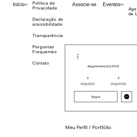
Hist
Política de
Início
Associe-se
Eventos
Privacidade
Age
de 
Declaração de
acessibilidade
Transparência
Perguntas
Frequentes
Mais ações
Contato
diegoferreira11112019
Pintor (a) PRO
Nordeste
0
0
PI
+
4
seguidor
seguindo
Seguir
Meu Perfil / Portfólio