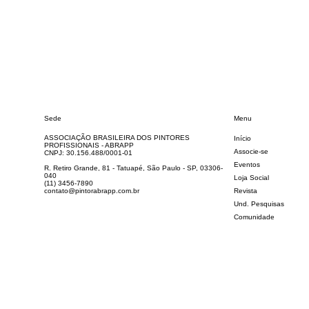
Sede
Menu
ASSOCIAÇÃO BRASILEIRA DOS PINTORES
Início
PROFISSIONAIS - ABRAPP
Associe-se
CNPJ: 30.156.488/0001-01
Eventos
R. Retiro Grande, 81 - Tatuapé, São Paulo - SP, 03306-
040
Loja Social
(11) 3456-7890
contato@pintorabrapp.com.br
Revista
Und. Pesquisas
Comunidade
Escola ABRAPP
Recursos para o Pintor
© 2016 - 2026 ABRAPP - Associação Brasileira dos Pintores Profissionais | Todos os
Feito com ❤️ e ☕ por
M
i
n
d
7