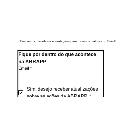
Descontos, benefícios e vantagens para todos os pintores no Brasil!
Fique por dentro do que acontece 
na ABRAPP
Email
*
Sim, desejo receber atualizações 
sobre as ações da ABRAPP.
*
Enviar