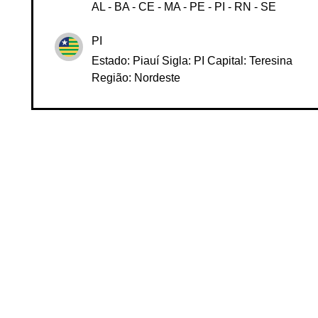
Região Nordeste é composta pelos Estados:
AL - BA - CE - MA - PE - PI - RN - SE
PI
Estado: Piauí Sigla: PI Capital: Teresina
Região: Nordeste