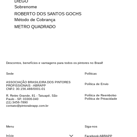
DIEGO
Sobrenome
ROBERTO DOS SANTOS GOCHS
Método de Cobrança
METRO QUADRADO
Descontos, benefícios e vantagens para todos os pintores no Brasil!
Sede
Políticas
FAQ
ASSOCIAÇÃO BRASILEIRA DOS PINTORES
Política de Envio
PROFISSIONAIS - ABRAPP
Código de Conduta
CNPJ: 30.156.488/0001-01
Termos e Condições
Política de Reembolso
R. Retiro Grande, 81 - Tatuapé, São
Política de Privacidade
Paulo - SP, 03306-040
Declaração de acessibilidade
(11) 3456-7890
contato@pintorabrapp.com.br
Siga-nos
Menu
Início
Facebook ABRAPP