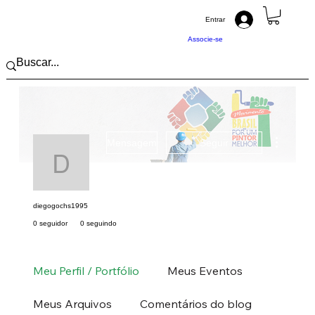
Entrar
Associe-se
Mais açõ
Mensagem
Seguir
diegogochs1995
diegogochs1995
0 seguidor
0 seguindo
Pintor (a) PRO
Sul
RS
+
4
Meu Perfil / Portfólio
Meus Eventos
Meus Arquivos
Comentários do blog