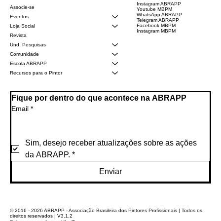
Instagram ABRAPP
Associe-se
Youtube MBPM
WhatsApp ABRAPP
Eventos
Telegram ABRAPP
Facebook MBPM
Loja Social
Instagram MBPM
Revista
Und. Pesquisas
Comunidade
Escola ABRAPP
Recursos para o Pintor
Fique por dentro do que acontece na ABRAPP
Email
*
Sim, desejo receber atualizações sobre as ações 
da ABRAPP.
*
Enviar
© 2016 - 2026 ABRAPP - Associação Brasileira dos Pintores Profissionais | Todos os
direitos reservados | V3.1.2