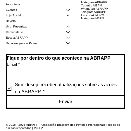
Instagram ABRAPP
Associe-se
Youtube MBPM
WhatsApp ABRAPP
Eventos
Telegram ABRAPP
Facebook MBPM
Loja Social
Instagram MBPM
Revista
Und. Pesquisas
Comunidade
Escola ABRAPP
Recursos para o Pintor
Fique por dentro do que acontece na ABRAPP
Email
*
Sim, desejo receber atualizações sobre as ações 
da ABRAPP.
*
Enviar
© 2016 - 2026 ABRAPP - Associação Brasileira dos Pintores Profissionais | Todos os
direitos reservados | V3.1.2