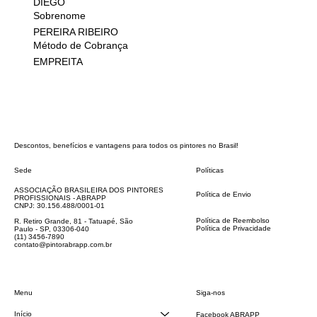
DIEGO
Sobrenome
PEREIRA RIBEIRO
Método de Cobrança
EMPREITA
Descontos, benefícios e vantagens para todos os pintores no Brasil!
Sede
Políticas
FAQ
ASSOCIAÇÃO BRASILEIRA DOS PINTORES
Política de Envio
PROFISSIONAIS - ABRAPP
Código de Conduta
CNPJ: 30.156.488/0001-01
Termos e Condições
Política de Reembolso
R. Retiro Grande, 81 - Tatuapé, São
Política de Privacidade
Paulo - SP, 03306-040
Declaração de acessibilidade
(11) 3456-7890
contato@pintorabrapp.com.br
Siga-nos
Menu
Início
Facebook ABRAPP