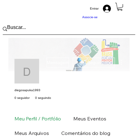
Entrar
Associe-se
Mais açõ
Mensagem
Seguir
diegosapuka1993
diegosapuka1993
0 seguidor
0 seguindo
Pintor (a) PRO
Sul
RS
+
4
Meu Perfil / Portfólio
Meus Eventos
Meus Arquivos
Comentários do blog