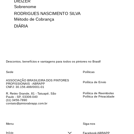
DIEIZER
Sobrenome
RODRIGUES NASCIMENTO SILVA
Método de Cobrança
DIÁRIA
Descontos, benefícios e vantagens para todos os pintores no Brasil!
Sede
Políticas
FAQ
ASSOCIAÇÃO BRASILEIRA DOS PINTORES
Política de Envio
PROFISSIONAIS - ABRAPP
Código de Conduta
CNPJ: 30.156.488/0001-01
Termos e Condições
Política de Reembolso
R. Retiro Grande, 81 - Tatuapé, São
Política de Privacidade
Paulo - SP, 03306-040
Declaração de acessibilidade
(11) 3456-7890
contato@pintorabrapp.com.br
Siga-nos
Menu
Início
Facebook ABRAPP