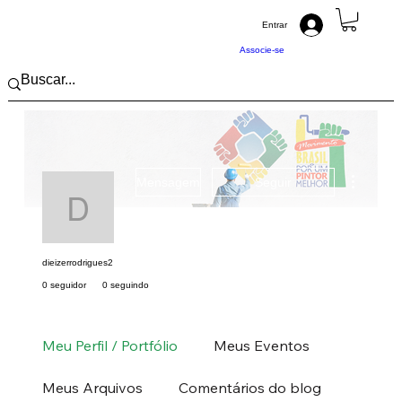
Entrar
Associe-se
Mais açõ
Mensagem
Seguir
dieizerrodrigues2
dieizerrodrigues2
0 seguidor
0 seguindo
Pintor (a) PRO
Sul
SC
+
4
Meu Perfil / Portfólio
Meus Eventos
Meus Arquivos
Comentários do blog