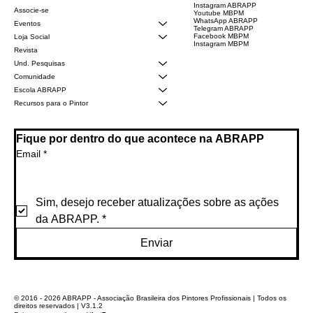
Instagram ABRAPP
Associe-se
Youtube MBPM
WhatsApp ABRAPP
Eventos
Telegram ABRAPP
Facebook MBPM
Loja Social
Instagram MBPM
Revista
Und. Pesquisas
Comunidade
Escola ABRAPP
Recursos para o Pintor
Fique por dentro do que acontece na ABRAPP
Email
*
Sim, desejo receber atualizações sobre as ações 
da ABRAPP.
*
Enviar
© 2016 - 2026 ABRAPP - Associação Brasileira dos Pintores Profissionais | Todos os
direitos reservados | V3.1.2