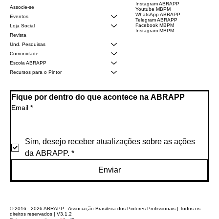
Instagram ABRAPP
Associe-se
Youtube MBPM
WhatsApp ABRAPP
Eventos
Telegram ABRAPP
Facebook MBPM
Loja Social
Instagram MBPM
Revista
Und. Pesquisas
Comunidade
Escola ABRAPP
Recursos para o Pintor
Fique por dentro do que acontece na ABRAPP
Email
*
Sim, desejo receber atualizações sobre as ações 
da ABRAPP.
*
Enviar
© 2016 - 2026 ABRAPP - Associação Brasileira dos Pintores Profissionais | Todos os
direitos reservados | V3.1.2