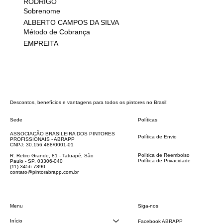
RODRIGO
Sobrenome
ALBERTO CAMPOS DA SILVA
Método de Cobrança
EMPREITA
Descontos, benefícios e vantagens para todos os pintores no Brasil!
Sede
Políticas
FAQ
ASSOCIAÇÃO BRASILEIRA DOS PINTORES
Política de Envio
PROFISSIONAIS - ABRAPP
Código de Conduta
CNPJ: 30.156.488/0001-01
Termos e Condições
Política de Reembolso
R. Retiro Grande, 81 - Tatuapé, São
Política de Privacidade
Paulo - SP, 03306-040
Declaração de acessibilidade
(11) 3456-7890
contato@pintorabrapp.com.br
Siga-nos
Menu
Início
Facebook ABRAPP