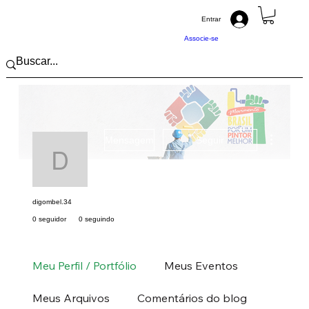
Entrar
Associe-se
Mais açõ
Mensagem
Seguir
digombel.34
digombel.34
0 seguidor
0 seguindo
Pintor (a) PRO
Sudeste
MG
+
4
Meu Perfil / Portfólio
Meus Eventos
Meus Arquivos
Comentários do blog