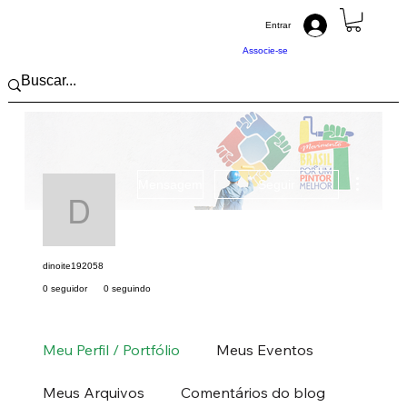
Entrar
Associe-se
Mais açõ
Mensagem
Seguir
dinoite192058
dinoite192058
0 seguidor
0 seguindo
Pintor (a) PRO
Centro-Oeste
MT
+
4
Meu Perfil / Portfólio
Meus Eventos
Meus Arquivos
Comentários do blog