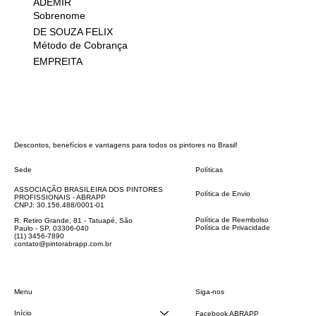
ADEMIR
Sobrenome
DE SOUZA FELIX
Método de Cobrança
EMPREITA
Descontos, benefícios e vantagens para todos os pintores no Brasil!
Sede
Políticas
FAQ
ASSOCIAÇÃO BRASILEIRA DOS PINTORES
Política de Envio
PROFISSIONAIS - ABRAPP
Código de Conduta
CNPJ: 30.156.488/0001-01
Termos e Condições
Política de Reembolso
R. Retiro Grande, 81 - Tatuapé, São
Política de Privacidade
Paulo - SP, 03306-040
Declaração de acessibilidade
(11) 3456-7890
contato@pintorabrapp.com.br
Siga-nos
Menu
Início
Facebook ABRAPP