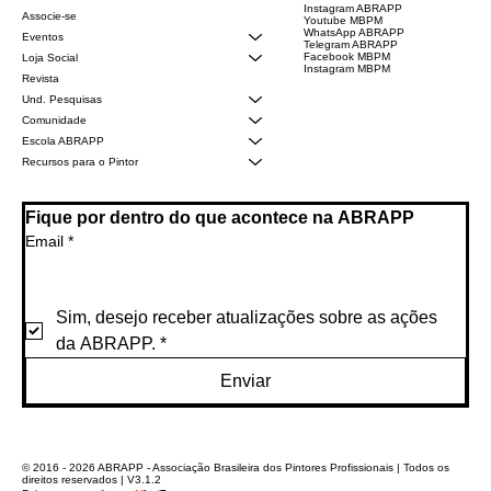
Instagram ABRAPP
Associe-se
Youtube MBPM
WhatsApp ABRAPP
Eventos
Telegram ABRAPP
Facebook MBPM
Loja Social
Instagram MBPM
Revista
Und. Pesquisas
Comunidade
Escola ABRAPP
Recursos para o Pintor
Fique por dentro do que acontece na ABRAPP
Email
*
Sim, desejo receber atualizações sobre as ações 
da ABRAPP.
*
Enviar
© 2016 - 2026 ABRAPP - Associação Brasileira dos Pintores Profissionais | Todos os
direitos reservados | V3.1.2