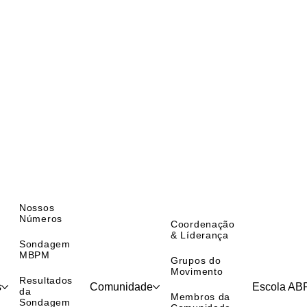
Nossos
Números
Coordenação
& Líderança
Sondagem
MBPM
Grupos do
Movimento
Resultados
s
Comunidade
Escola A
da