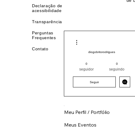
Privacidade
Age
de 
Declaração de
acessibilidade
Transparência
Perguntas
Frequentes
Mais ações
Contato
diogobritorodrigues
Pintor (a) PRO
Sudeste
0
0
RJ
+
4
seguidor
seguindo
Seguir
Meu Perfil / Portfólio
Meus Eventos