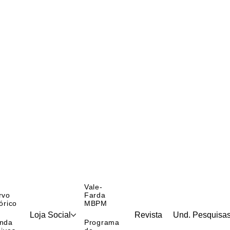
Vale-
rvo
Farda
órico
MBPM
Loja Social
Revista
Und. Pesquisa