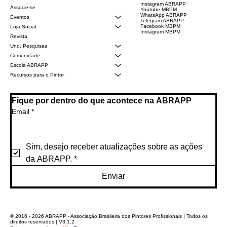
Instagram ABRAPP
Associe-se
Youtube MBPM
WhatsApp ABRAPP
Eventos
Telegram ABRAPP
Facebook MBPM
Loja Social
Instagram MBPM
Revista
Und. Pesquisas
Comunidade
Escola ABRAPP
Recursos para o Pintor
Fique por dentro do que acontece na ABRAPP
Email
*
Sim, desejo receber atualizações sobre as ações 
da ABRAPP.
*
Enviar
© 2016 - 2026 ABRAPP - Associação Brasileira dos Pintores Profissionais | Todos os
direitos reservados | V3.1.2