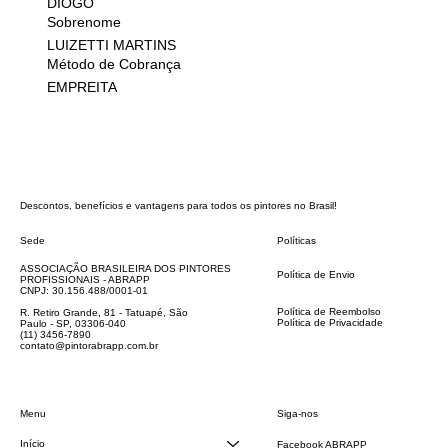
DIOGO
Sobrenome
LUIZETTI MARTINS
Método de Cobrança
EMPREITA
Descontos, benefícios e vantagens para todos os pintores no Brasil!
Sede
Políticas
FAQ
ASSOCIAÇÃO BRASILEIRA DOS PINTORES
Política de Envio
PROFISSIONAIS - ABRAPP
Código de Conduta
CNPJ: 30.156.488/0001-01
Termos e Condições
Política de Reembolso
R. Retiro Grande, 81 - Tatuapé, São
Política de Privacidade
Paulo - SP, 03306-040
Declaração de acessibilidade
(11) 3456-7890
contato@pintorabrapp.com.br
Siga-nos
Menu
Início
Facebook ABRAPP