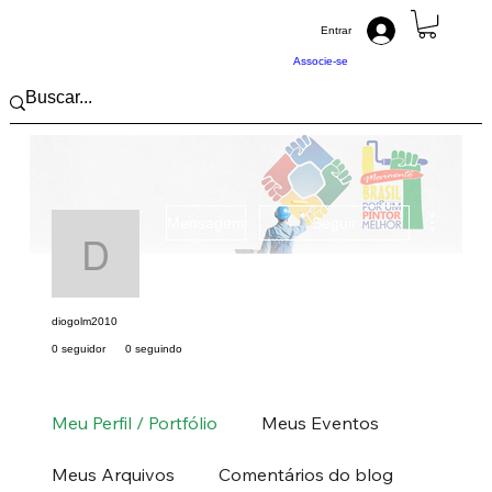
Entrar
Associe-se
Mais açõ
Mensagem
Seguir
diogolm2010
diogolm2010
0 seguidor
0 seguindo
Pintor (a) PRO
Sudeste
SP
+
4
Meu Perfil / Portfólio
Meus Eventos
Meus Arquivos
Comentários do blog