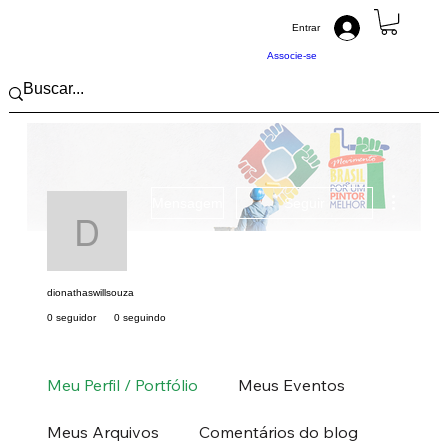
Entrar
Associe-se
Mais açõ
Mensagem
Seguir
dionathaswillsouza
dionathaswillsouza
0 seguidor
0 seguindo
Pintor (a) PRO
Sudeste
MG
+
4
Meu Perfil / Portfólio
Meus Eventos
Meus Arquivos
Comentários do blog