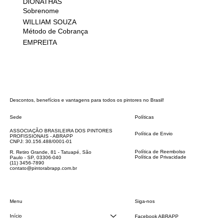
DIONATHAS
Sobrenome
WILLIAM SOUZA
Método de Cobrança
EMPREITA
Descontos, benefícios e vantagens para todos os pintores no Brasil!
Sede
Políticas
FAQ
ASSOCIAÇÃO BRASILEIRA DOS PINTORES
Política de Envio
PROFISSIONAIS - ABRAPP
Código de Conduta
CNPJ: 30.156.488/0001-01
Termos e Condições
Política de Reembolso
R. Retiro Grande, 81 - Tatuapé, São
Política de Privacidade
Paulo - SP, 03306-040
Declaração de acessibilidade
(11) 3456-7890
contato@pintorabrapp.com.br
Siga-nos
Menu
Início
Facebook ABRAPP