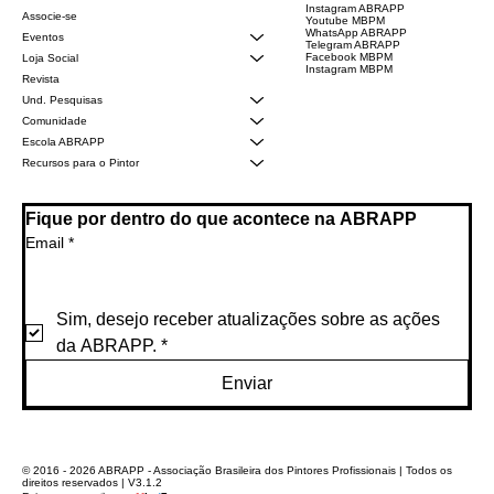
Instagram ABRAPP
Associe-se
Youtube MBPM
WhatsApp ABRAPP
Eventos
Telegram ABRAPP
Facebook MBPM
Loja Social
Instagram MBPM
Revista
Und. Pesquisas
Comunidade
Escola ABRAPP
Recursos para o Pintor
Fique por dentro do que acontece na ABRAPP
Email
*
Sim, desejo receber atualizações sobre as ações 
da ABRAPP.
*
Enviar
© 2016 - 2026 ABRAPP - Associação Brasileira dos Pintores Profissionais | Todos os
direitos reservados | V3.1.2