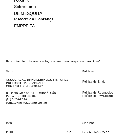
RAMOS
Sobrenome
DE MESQUITA
Método de Cobrança
EMPREITA
Descontos, benefícios e vantagens para todos os pintores no Brasil!
Sede
Políticas
FAQ
ASSOCIAÇÃO BRASILEIRA DOS PINTORES
Política de Envio
PROFISSIONAIS - ABRAPP
Código de Conduta
CNPJ: 30.156.488/0001-01
Termos e Condições
Política de Reembolso
R. Retiro Grande, 81 - Tatuapé, São
Política de Privacidade
Paulo - SP, 03306-040
Declaração de acessibilidade
(11) 3456-7890
contato@pintorabrapp.com.br
Siga-nos
Menu
Início
Facebook ABRAPP