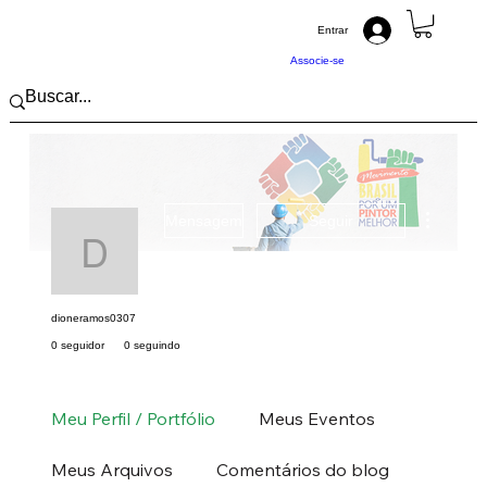
Entrar
Associe-se
Mais açõ
Mensagem
Seguir
dioneramos0307
dioneramos0307
0 seguidor
0 seguindo
Pintor (a) PRO
Nordeste
CE
+
4
Meu Perfil / Portfólio
Meus Eventos
Meus Arquivos
Comentários do blog