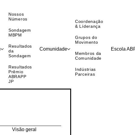
Nossos
Números
Coordenação
& Líderança
Sondagem
MBPM
Grupos do
Movimento
Resultados
s
Comunidade
Escola A
da
Membros da
Sondagem
Comunidade
Resultados
Indústrias
Prêmio
Parceiras
ABRAPP
JP