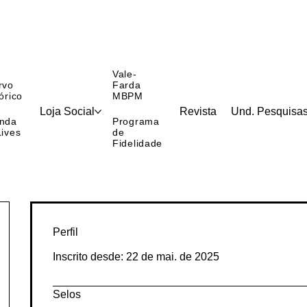
Vale-
rvo
Farda
órico
MBPM
Loja Social
Revista
Und. Pesquisa
nda
Programa
Lives
de
Fidelidade
Perfil
Inscrito desde: 22 de mai. de 2025