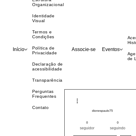
Estrutura
Organizacional
Identidade
Visual
Termos e
Condições
Ace
Hist
Política de
Início
Associe-se
Eventos
Privacidade
Age
de 
Declaração de
acessibilidade
Transparência
Perguntas
Frequentes
Mais ações
Contato
dionespaulo75
Pintor (a) PRO
0
0
Pintor ABRAPP
Norte
seguidor
seguindo