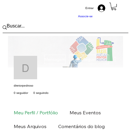
Entrar
Associe-se
Mais açõ
Mensagem
Seguir
diretorpedroso
diretorpedroso
0 seguidor
0 seguindo
Pintor (a) PRO
Pintor ABRAPP
Sul
RS
+
4
Meu Perfil / Portfólio
Meus Eventos
Meus Arquivos
Comentários do blog