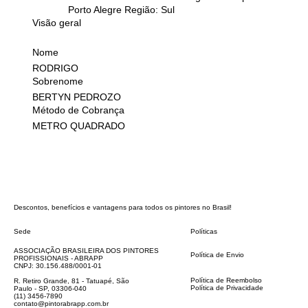
Porto Alegre Região: Sul
Visão geral
Nome
RODRIGO
Sobrenome
BERTYN PEDROZO
Método de Cobrança
METRO QUADRADO
Descontos, benefícios e vantagens para todos os pintores no Brasil!
Sede
Políticas
FAQ
ASSOCIAÇÃO BRASILEIRA DOS PINTORES
Política de Envio
PROFISSIONAIS - ABRAPP
Código de Conduta
CNPJ: 30.156.488/0001-01
Termos e Condições
Política de Reembolso
R. Retiro Grande, 81 - Tatuapé, São
Política de Privacidade
Paulo - SP, 03306-040
Declaração de acessibilidade
(11) 3456-7890
contato@pintorabrapp.com.br