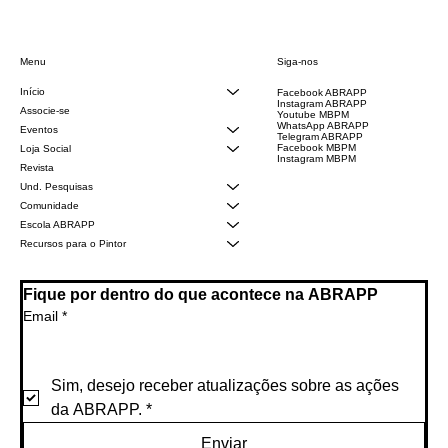
Siga-nos
Menu
Início
Facebook ABRAPP
Instagram ABRAPP
Associe-se
Youtube MBPM
WhatsApp ABRAPP
Eventos
Telegram ABRAPP
Facebook MBPM
Loja Social
Instagram MBPM
Revista
Und. Pesquisas
Comunidade
Escola ABRAPP
Recursos para o Pintor
Fique por dentro do que acontece na ABRAPP
Email
*
Sim, desejo receber atualizações sobre as ações 
da ABRAPP.
*
Enviar