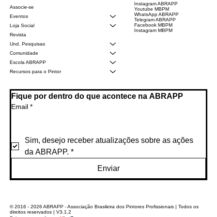
Instagram ABRAPP
Associe-se
Youtube MBPM
WhatsApp ABRAPP
Eventos
Telegram ABRAPP
Facebook MBPM
Loja Social
Instagram MBPM
Revista
Und. Pesquisas
Comunidade
Escola ABRAPP
Recursos para o Pintor
Fique por dentro do que acontece na ABRAPP
Email
*
Sim, desejo receber atualizações sobre as ações 
da ABRAPP.
*
Enviar
© 2016 - 2026 ABRAPP - Associação Brasileira dos Pintores Profissionais | Todos os
direitos reservados | V3.1.2