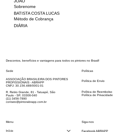
JOÃO
Sobrenome
BATISTA COSTA LUCAS
Método de Cobrança
DIÁRIA
Descontos, benefícios e vantagens para todos os pintores no Brasil!
Sede
Políticas
FAQ
ASSOCIAÇÃO BRASILEIRA DOS PINTORES
Política de Envio
PROFISSIONAIS - ABRAPP
Código de Conduta
CNPJ: 30.156.488/0001-01
Termos e Condições
Política de Reembolso
R. Retiro Grande, 81 - Tatuapé, São
Política de Privacidade
Paulo - SP, 03306-040
Declaração de acessibilidade
(11) 3456-7890
contato@pintorabrapp.com.br
Siga-nos
Menu
Início
Facebook ABRAPP