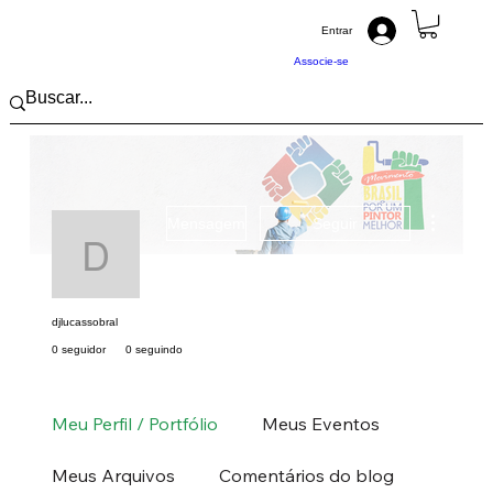
Entrar
Associe-se
Mais açõ
Mensagem
Seguir
djlucassobral
djlucassobral
0 seguidor
0 seguindo
Pintor (a) PRO
Nordeste
CE
+
4
Meu Perfil / Portfólio
Meus Eventos
Meus Arquivos
Comentários do blog