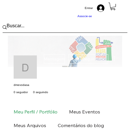
Entrar
Associe-se
Mais açõ
Mensagem
Seguir
dmevodasa
dmevodasa
0 seguidor
0 seguindo
Pintor (a) PRO
Nordeste
PE
+
4
Meu Perfil / Portfólio
Meus Eventos
Meus Arquivos
Comentários do blog