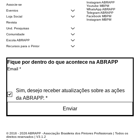
Instagram ABRAPP
Associe-se
Youtube MBPM
WhatsApp ABRAPP
Eventos
Telegram ABRAPP
Facebook MBPM
Loja Social
Instagram MBPM
Revista
Und. Pesquisas
Comunidade
Escola ABRAPP
Recursos para o Pintor
Fique por dentro do que acontece na ABRAPP
Email
*
Sim, desejo receber atualizações sobre as ações 
da ABRAPP.
*
Enviar
© 2016 - 2026 ABRAPP - Associação Brasileira dos Pintores Profissionais | Todos os
direitos reservados | V3.1.2