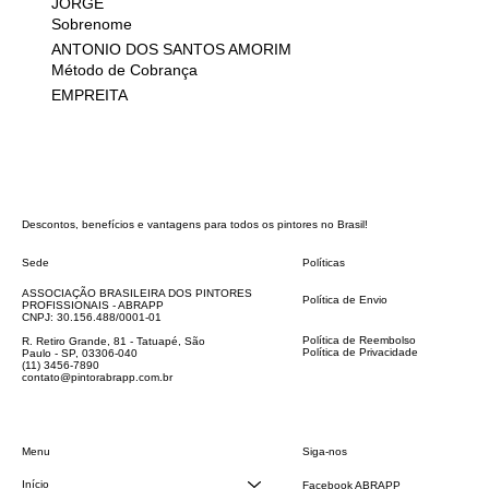
JORGE
Sobrenome
ANTONIO DOS SANTOS AMORIM
Método de Cobrança
EMPREITA
Descontos, benefícios e vantagens para todos os pintores no Brasil!
Sede
Políticas
FAQ
ASSOCIAÇÃO BRASILEIRA DOS PINTORES
Política de Envio
PROFISSIONAIS - ABRAPP
Código de Conduta
CNPJ: 30.156.488/0001-01
Termos e Condições
Política de Reembolso
R. Retiro Grande, 81 - Tatuapé, São
Política de Privacidade
Paulo - SP, 03306-040
Declaração de acessibilidade
(11) 3456-7890
contato@pintorabrapp.com.br
Siga-nos
Menu
Início
Facebook ABRAPP