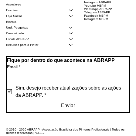
Instagram ABRAPP
Associe-se
Youtube MBPM
WhatsApp ABRAPP
Eventos
Telegram ABRAPP
Facebook MBPM
Loja Social
Instagram MBPM
Revista
Und. Pesquisas
Comunidade
Escola ABRAPP
Recursos para o Pintor
Fique por dentro do que acontece na ABRAPP
Email
*
Sim, desejo receber atualizações sobre as ações 
da ABRAPP.
*
Enviar
© 2016 - 2026 ABRAPP - Associação Brasileira dos Pintores Profissionais | Todos os
direitos reservados | V3.1.2