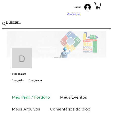
Entrar
Associe-se
Mais açõ
Mensagem
Seguir
docesdalara
docesdalara
0 seguidor
0 seguindo
Pintor (a) PRO
Sudeste
RJ
+
4
Meu Perfil / Portfólio
Meus Eventos
Meus Arquivos
Comentários do blog