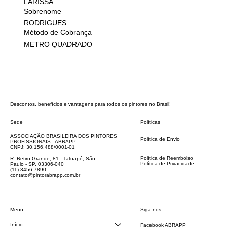
LARISSA
Sobrenome
RODRIGUES
Método de Cobrança
METRO QUADRADO
Descontos, benefícios e vantagens para todos os pintores no Brasil!
Sede
Políticas
FAQ
ASSOCIAÇÃO BRASILEIRA DOS PINTORES
Política de Envio
PROFISSIONAIS - ABRAPP
Código de Conduta
CNPJ: 30.156.488/0001-01
Termos e Condições
Política de Reembolso
R. Retiro Grande, 81 - Tatuapé, São
Política de Privacidade
Paulo - SP, 03306-040
Declaração de acessibilidade
(11) 3456-7890
contato@pintorabrapp.com.br
Siga-nos
Menu
Início
Facebook ABRAPP