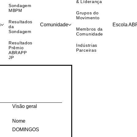
Números
Coordenação
& Líderança
Sondagem
MBPM
Grupos do
Movimento
Resultados
s
Comunidade
Escola A
da
Membros da
Sondagem
Comunidade
Resultados
Indústrias
Prêmio
Parceiras
ABRAPP
JP
Visão geral
Nome
DOMINGOS