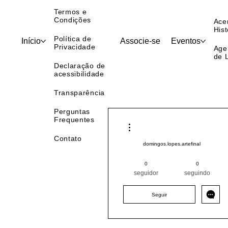
Visual
Termos e
Condições
Ace
Hist
Política de
Início
Associe-se
Eventos
Privacidade
Age
de 
Declaração de
acessibilidade
Transparência
Perguntas
Frequentes
Mais ações
Contato
domingos.lopes.artefinal
Pintor (a) PRO
+
4
0
0
seguidor
seguindo
Seguir