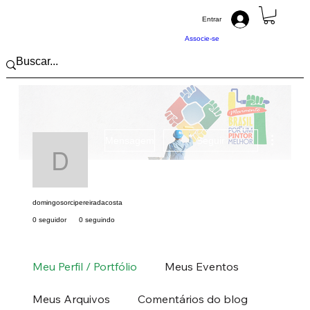
Entrar
Associe-se
Mais açõ
Mensagem
Seguir
domingosorcipereirad
domingosorcipereiradacosta
0 seguidor
0 seguindo
Pintor (a) PRO
Centro-Oeste
GO
+
4
Meu Perfil / Portfólio
Meus Eventos
Meus Arquivos
Comentários do blog