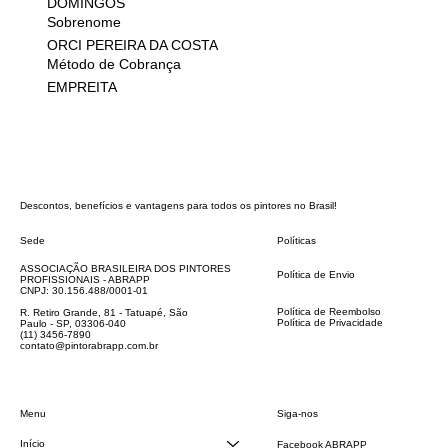
DOMINGOS
Sobrenome
ORCI PEREIRA DA COSTA
Método de Cobrança
EMPREITA
Descontos, benefícios e vantagens para todos os pintores no Brasil!
Sede
Políticas
FAQ
ASSOCIAÇÃO BRASILEIRA DOS PINTORES
Política de Envio
PROFISSIONAIS - ABRAPP
Código de Conduta
CNPJ: 30.156.488/0001-01
Termos e Condições
Política de Reembolso
R. Retiro Grande, 81 - Tatuapé, São
Política de Privacidade
Paulo - SP, 03306-040
Declaração de acessibilidade
(11) 3456-7890
contato@pintorabrapp.com.br
Siga-nos
Menu
Início
Facebook ABRAPP