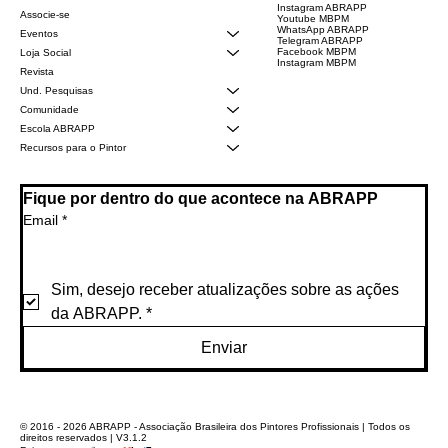
Instagram ABRAPP
Associe-se
Youtube MBPM
WhatsApp ABRAPP
Eventos
Telegram ABRAPP
Facebook MBPM
Loja Social
Instagram MBPM
Revista
Und. Pesquisas
Comunidade
Escola ABRAPP
Recursos para o Pintor
Fique por dentro do que acontece na ABRAPP
Email
*
Sim, desejo receber atualizações sobre as ações 
da ABRAPP.
*
Enviar
© 2016 - 2026 ABRAPP - Associação Brasileira dos Pintores Profissionais | Todos os
direitos reservados | V3.1.2