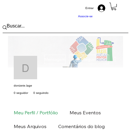
Entrar
Associe-se
Mais açõ
Mensagem
Seguir
donizete.lage
donizete.lage
0 seguidor
0 seguindo
Pintor (a) PRO
Sudeste
MG
+
4
Meu Perfil / Portfólio
Meus Eventos
Meus Arquivos
Comentários do blog