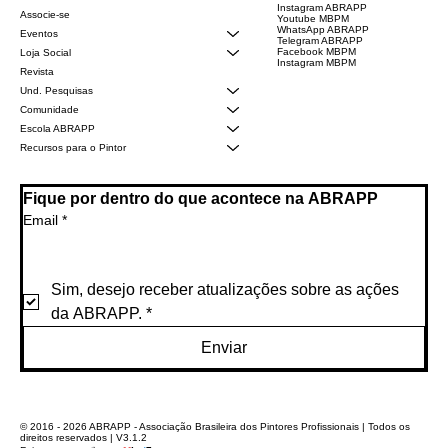
Instagram ABRAPP
Associe-se
Youtube MBPM
WhatsApp ABRAPP
Eventos
Telegram ABRAPP
Facebook MBPM
Loja Social
Instagram MBPM
Revista
Und. Pesquisas
Comunidade
Escola ABRAPP
Recursos para o Pintor
Fique por dentro do que acontece na ABRAPP
Email
*
Sim, desejo receber atualizações sobre as ações 
da ABRAPP.
*
Enviar
© 2016 - 2026 ABRAPP - Associação Brasileira dos Pintores Profissionais | Todos os
direitos reservados | V3.1.2