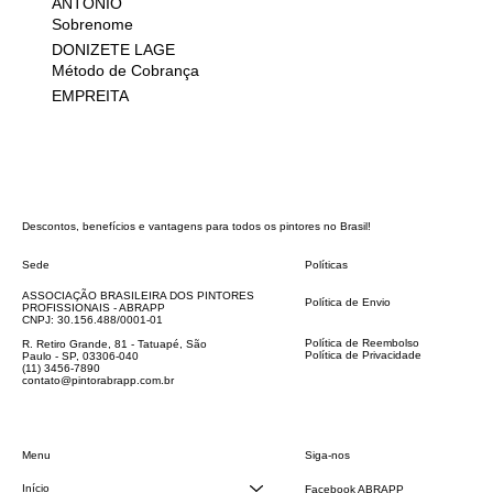
ANTÔNIO
Sobrenome
DONIZETE LAGE
Método de Cobrança
EMPREITA
Descontos, benefícios e vantagens para todos os pintores no Brasil!
Sede
Políticas
FAQ
ASSOCIAÇÃO BRASILEIRA DOS PINTORES
Política de Envio
PROFISSIONAIS - ABRAPP
Código de Conduta
CNPJ: 30.156.488/0001-01
Termos e Condições
Política de Reembolso
R. Retiro Grande, 81 - Tatuapé, São
Política de Privacidade
Paulo - SP, 03306-040
Declaração de acessibilidade
(11) 3456-7890
contato@pintorabrapp.com.br
Siga-nos
Menu
Início
Facebook ABRAPP