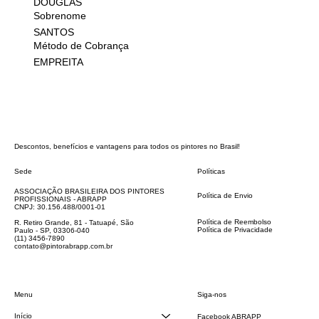
DOUGLAS
Sobrenome
SANTOS
Método de Cobrança
EMPREITA
Descontos, benefícios e vantagens para todos os pintores no Brasil!
Sede
Políticas
FAQ
ASSOCIAÇÃO BRASILEIRA DOS PINTORES
Política de Envio
PROFISSIONAIS - ABRAPP
Código de Conduta
CNPJ: 30.156.488/0001-01
Termos e Condições
Política de Reembolso
R. Retiro Grande, 81 - Tatuapé, São
Política de Privacidade
Paulo - SP, 03306-040
Declaração de acessibilidade
(11) 3456-7890
contato@pintorabrapp.com.br
Siga-nos
Menu
Início
Facebook ABRAPP