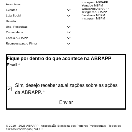
Instagram ABRAPP
Associe-se
Youtube MBPM
WhatsApp ABRAPP
Eventos
Telegram ABRAPP
Facebook MBPM
Loja Social
Instagram MBPM
Revista
Und. Pesquisas
Comunidade
Escola ABRAPP
Recursos para o Pintor
Fique por dentro do que acontece na ABRAPP
Email
*
Sim, desejo receber atualizações sobre as ações 
da ABRAPP.
*
Enviar
© 2016 - 2026 ABRAPP - Associação Brasileira dos Pintores Profissionais | Todos os
direitos reservados | V3.1.2