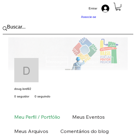
Entrar
Associe-se
Mais açõ
Mensagem
Seguir
doug.lord92
doug.lord92
0 seguidor
0 seguindo
Pintor (a) PRO
Norte
PA
+
4
Meu Perfil / Portfólio
Meus Eventos
Meus Arquivos
Comentários do blog