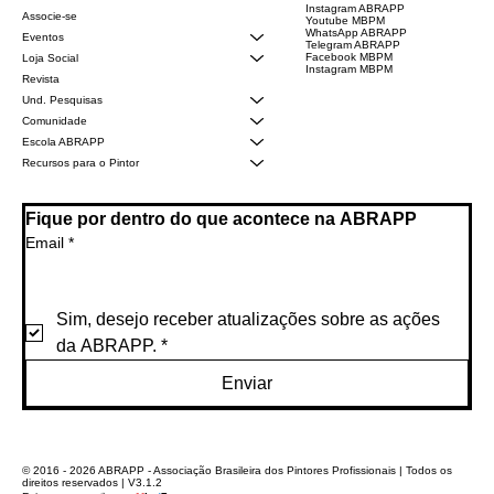
Instagram ABRAPP
Associe-se
Youtube MBPM
WhatsApp ABRAPP
Eventos
Telegram ABRAPP
Facebook MBPM
Loja Social
Instagram MBPM
Revista
Und. Pesquisas
Comunidade
Escola ABRAPP
Recursos para o Pintor
Fique por dentro do que acontece na ABRAPP
Email
*
Sim, desejo receber atualizações sobre as ações 
da ABRAPP.
*
Enviar
© 2016 - 2026 ABRAPP - Associação Brasileira dos Pintores Profissionais | Todos os
direitos reservados | V3.1.2