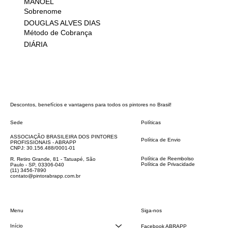
MANOEL
Sobrenome
DOUGLAS ALVES DIAS
Método de Cobrança
DIÁRIA
Descontos, benefícios e vantagens para todos os pintores no Brasil!
Sede
Políticas
FAQ
ASSOCIAÇÃO BRASILEIRA DOS PINTORES
Política de Envio
PROFISSIONAIS - ABRAPP
Código de Conduta
CNPJ: 30.156.488/0001-01
Termos e Condições
Política de Reembolso
R. Retiro Grande, 81 - Tatuapé, São
Política de Privacidade
Paulo - SP, 03306-040
Declaração de acessibilidade
(11) 3456-7890
contato@pintorabrapp.com.br
Siga-nos
Menu
Início
Facebook ABRAPP