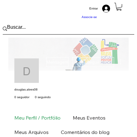
Entrar
Associe-se
Mais açõ
Mensagem
Seguir
douglas.alves08
douglas.alves08
0 seguidor
0 seguindo
Pintor (a) PRO
Sudeste
RJ
+
4
Meu Perfil / Portfólio
Meus Eventos
Meus Arquivos
Comentários do blog