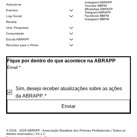
Instagram ABRAPP
Associe-se
Youtube MBPM
WhatsApp ABRAPP
Eventos
Telegram ABRAPP
Facebook MBPM
Loja Social
Instagram MBPM
Revista
Und. Pesquisas
Comunidade
Escola ABRAPP
Recursos para o Pintor
Fique por dentro do que acontece na ABRAPP
Email
*
Sim, desejo receber atualizações sobre as ações 
da ABRAPP.
*
Enviar
© 2016 - 2026 ABRAPP - Associação Brasileira dos Pintores Profissionais | Todos os
direitos reservados | V3.1.2