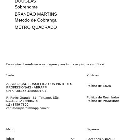
DOUGLAS
Sobrenome
BRANDÃO MARTINS
Método de Cobrança
METRO QUADRADO
Descontos, benefícios e vantagens para todos os pintores no Brasil!
Sede
Políticas
FAQ
ASSOCIAÇÃO BRASILEIRA DOS PINTORES
Política de Envio
PROFISSIONAIS - ABRAPP
Código de Conduta
CNPJ: 30.156.488/0001-01
Termos e Condições
Política de Reembolso
R. Retiro Grande, 81 - Tatuapé, São
Política de Privacidade
Paulo - SP, 03306-040
Declaração de acessibilidade
(11) 3456-7890
contato@pintorabrapp.com.br
Siga-nos
Menu
Início
Facebook ABRAPP