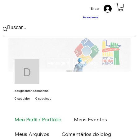
Entrar
Associe-se
Mais açõ
Mensagem
Seguir
douglasbrandaomartin
douglasbrandaomartins
0 seguidor
0 seguindo
Pintor (a) PRO
Nordeste
MA
+
4
Meu Perfil / Portfólio
Meus Eventos
Meus Arquivos
Comentários do blog