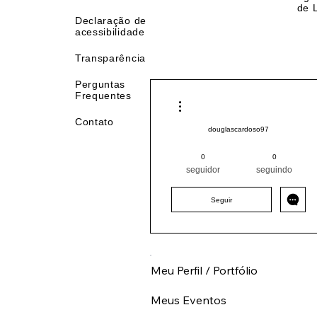
Privacidade
Age
de 
Declaração de
acessibilidade
Transparência
Perguntas
Frequentes
Mais ações
Contato
douglascardoso97
Pintor (a) PRO
Sul
SC
0
0
+
4
seguidor
seguindo
Seguir
Meu Perfil / Portfólio
Meus Eventos