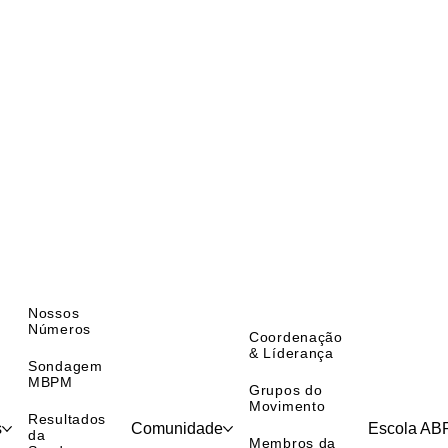
Nossos
Números
Coordenação
& Líderança
Sondagem
MBPM
Grupos do
Movimento
Resultados
s
Comunidade
Escola A