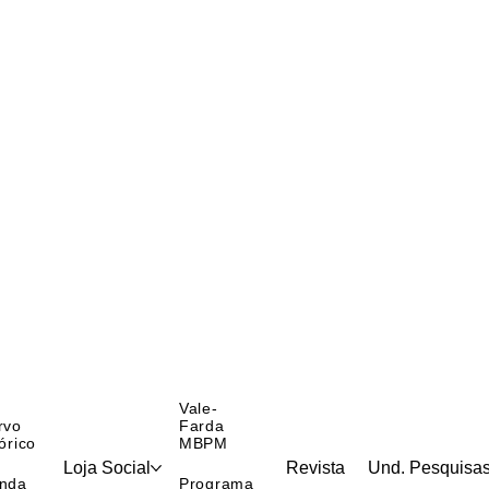
Vale-
rvo
Farda
órico
MBPM
Loja Social
Revista
Und. Pesquisa