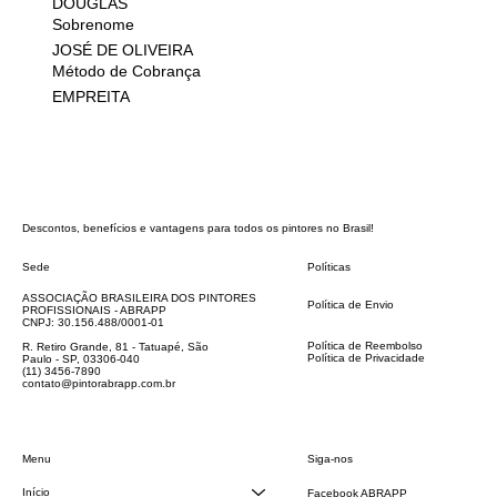
DOUGLAS
Sobrenome
JOSÉ DE OLIVEIRA
Método de Cobrança
EMPREITA
Descontos, benefícios e vantagens para todos os pintores no Brasil!
Sede
Políticas
FAQ
ASSOCIAÇÃO BRASILEIRA DOS PINTORES
Política de Envio
PROFISSIONAIS - ABRAPP
Código de Conduta
CNPJ: 30.156.488/0001-01
Termos e Condições
Política de Reembolso
R. Retiro Grande, 81 - Tatuapé, São
Política de Privacidade
Paulo - SP, 03306-040
Declaração de acessibilidade
(11) 3456-7890
contato@pintorabrapp.com.br
Siga-nos
Menu
Início
Facebook ABRAPP