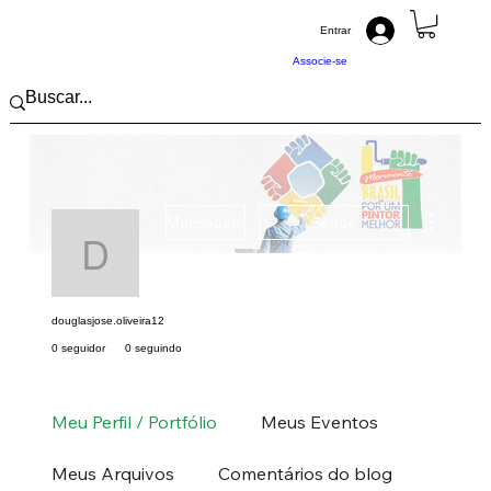
Entrar
Associe-se
Mais açõ
Mensagem
Seguir
douglasjose.oliveira12
douglasjose.oliveira12
0 seguidor
0 seguindo
Pintor (a) PRO
Sudeste
SP
+
4
Meu Perfil / Portfólio
Meus Eventos
Meus Arquivos
Comentários do blog