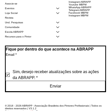
Instagram ABRAPP
Associe-se
Youtube MBPM
WhatsApp ABRAPP
Eventos
Telegram ABRAPP
Facebook MBPM
Loja Social
Instagram MBPM
Revista
Und. Pesquisas
Comunidade
Escola ABRAPP
Recursos para o Pintor
Fique por dentro do que acontece na ABRAPP
Email
*
Sim, desejo receber atualizações sobre as ações 
da ABRAPP.
*
Enviar
© 2016 - 2026 ABRAPP - Associação Brasileira dos Pintores Profissionais | Todos os
direitos reservados | V3.1.2