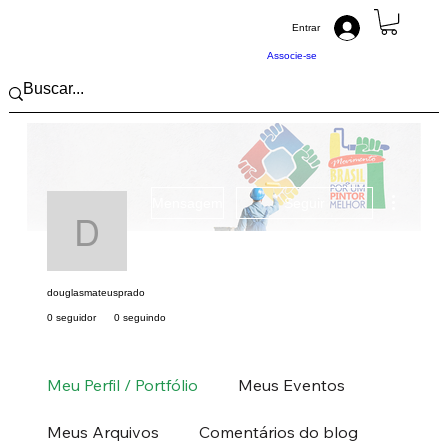
Entrar
Associe-se
Mais açõ
Mensagem
Seguir
douglasmateusprado
douglasmateusprado
0 seguidor
0 seguindo
Pintor (a) PRO
Pintor ABRAPP
Norte
RO
+
4
Meu Perfil / Portfólio
Meus Eventos
Meus Arquivos
Comentários do blog