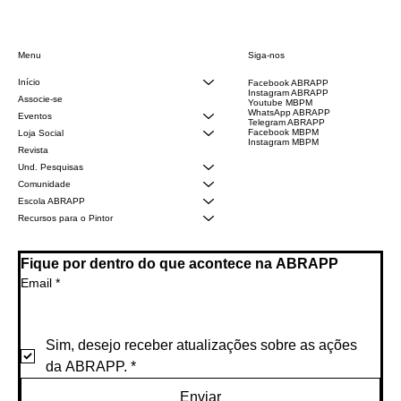
Siga-nos
Menu
Início
Facebook ABRAPP
Instagram ABRAPP
Associe-se
Youtube MBPM
WhatsApp ABRAPP
Eventos
Telegram ABRAPP
Facebook MBPM
Loja Social
Instagram MBPM
Revista
Und. Pesquisas
Comunidade
Escola ABRAPP
Recursos para o Pintor
Fique por dentro do que acontece na ABRAPP
Email
*
Sim, desejo receber atualizações sobre as ações 
da ABRAPP.
*
Enviar