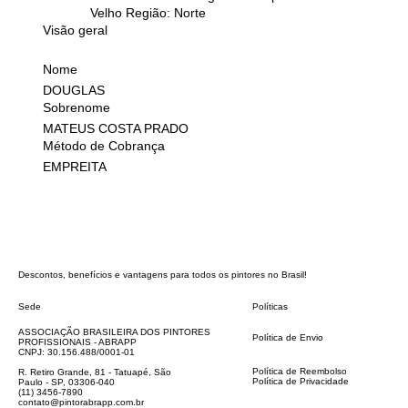
Velho Região: Norte
Visão geral
Nome
DOUGLAS
Sobrenome
MATEUS COSTA PRADO
Método de Cobrança
EMPREITA
Descontos, benefícios e vantagens para todos os pintores no Brasil!
Sede
Políticas
FAQ
ASSOCIAÇÃO BRASILEIRA DOS PINTORES
Política de Envio
PROFISSIONAIS - ABRAPP
Código de Conduta
CNPJ: 30.156.488/0001-01
Termos e Condições
Política de Reembolso
R. Retiro Grande, 81 - Tatuapé, São
Política de Privacidade
Paulo - SP, 03306-040
Declaração de acessibilidade
(11) 3456-7890
contato@pintorabrapp.com.br