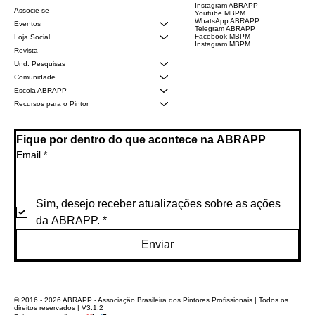
Instagram ABRAPP
Associe-se
Youtube MBPM
WhatsApp ABRAPP
Eventos
Telegram ABRAPP
Facebook MBPM
Loja Social
Instagram MBPM
Revista
Und. Pesquisas
Comunidade
Escola ABRAPP
Recursos para o Pintor
Fique por dentro do que acontece na ABRAPP
Email
*
Sim, desejo receber atualizações sobre as ações 
da ABRAPP.
*
Enviar
© 2016 - 2026 ABRAPP - Associação Brasileira dos Pintores Profissionais | Todos os
direitos reservados | V3.1.2