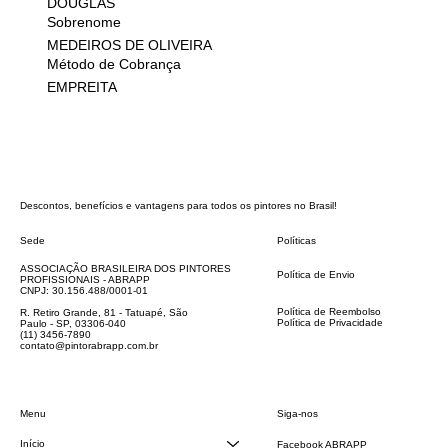
DOUGLAS
Sobrenome
MEDEIROS DE OLIVEIRA
Método de Cobrança
EMPREITA
Descontos, benefícios e vantagens para todos os pintores no Brasil!
Sede
Políticas
FAQ
ASSOCIAÇÃO BRASILEIRA DOS PINTORES
Política de Envio
PROFISSIONAIS - ABRAPP
Código de Conduta
CNPJ: 30.156.488/0001-01
Termos e Condições
Política de Reembolso
R. Retiro Grande, 81 - Tatuapé, São
Política de Privacidade
Paulo - SP, 03306-040
Declaração de acessibilidade
(11) 3456-7890
contato@pintorabrapp.com.br
Siga-nos
Menu
Início
Facebook ABRAPP