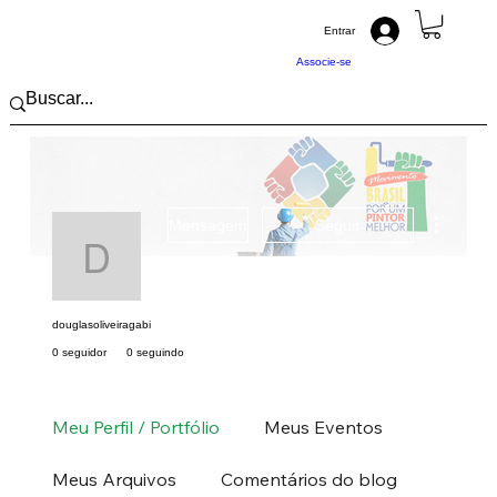
Entrar
Associe-se
Mais açõ
Mensagem
Seguir
douglasoliveiragabi
douglasoliveiragabi
0 seguidor
0 seguindo
Pintor (a) PRO
Sul
SC
+
4
Meu Perfil / Portfólio
Meus Eventos
Meus Arquivos
Comentários do blog