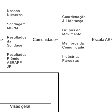
Nossos
Números
Coordenação
& Líderança
Sondagem
MBPM
Grupos do
Movimento
Resultados
s
Comunidade
Escola A
da
Membros da
Sondagem
Comunidade
Resultados
Indústrias
Prêmio
Parceiras
ABRAPP
JP
Visão geral