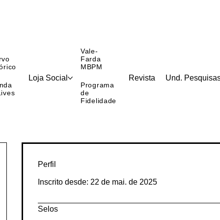
Vale-
rvo
Farda
órico
MBPM
Loja Social
Revista
Und. Pesquisa
nda
Programa
Lives
de
Fidelidade
Perfil
Inscrito desde: 22 de mai. de 2025
Selos