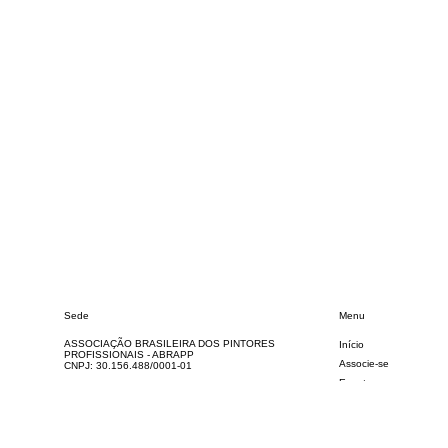
Sede
Menu
ASSOCIAÇÃO BRASILEIRA DOS PINTORES
Início
PROFISSIONAIS - ABRAPP
Associe-se
CNPJ: 30.156.488/0001-01
Eventos
R. Retiro Grande, 81 - Tatuapé, São Paulo - SP, 03306-
040
Loja Social
(11) 3456-7890
contato@pintorabrapp.com.br
Revista