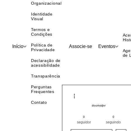
Estrutura
Organizacional
Identidade
Visual
Termos e
Condições
Ace
Hist
Política de
Início
Associe-se
Eventos
Privacidade
Age
de 
Declaração de
acessibilidade
Transparência
Perguntas
Frequentes
Mais ações
Contato
dourivaljnr
Pintor (a) PRO
Sul
PR
0
0
+
4
seguidor
seguindo