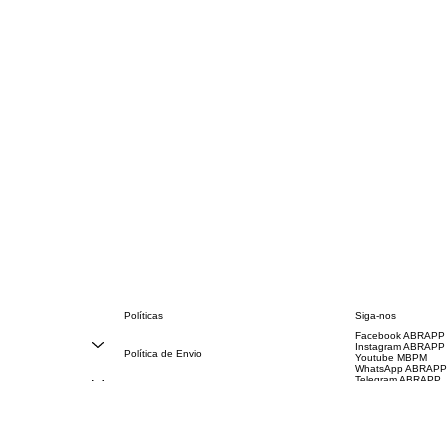
Políticas
Siga-nos
Facebook ABRAPP
FAQ
Instagram ABRAPP
Política de Envio
Youtube MBPM
Código de Conduta
WhatsApp ABRAPP
Termos e Condições
Telegram ABRAPP
Política de Reembolso
Facebook MBPM
Política de Privacidade
Instagram MBPM
Declaração de acessibilidade