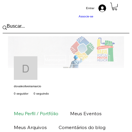
Entrar
Associe-se
Mais açõ
Mensagem
Seguir
dovaleoliveiramarcio
dovaleoliveiramarcio
0 seguidor
0 seguindo
Pintor (a) PRO
Sudeste
RJ
+
4
Meu Perfil / Portfólio
Meus Eventos
Meus Arquivos
Comentários do blog