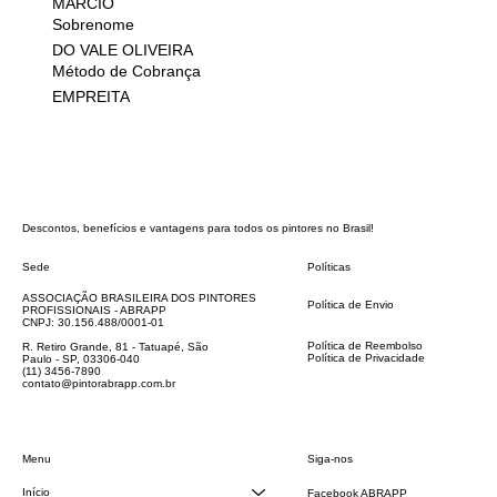
MARCIO
Sobrenome
DO VALE OLIVEIRA
Método de Cobrança
EMPREITA
Descontos, benefícios e vantagens para todos os pintores no Brasil!
Sede
Políticas
FAQ
ASSOCIAÇÃO BRASILEIRA DOS PINTORES
Política de Envio
PROFISSIONAIS - ABRAPP
Código de Conduta
CNPJ: 30.156.488/0001-01
Termos e Condições
Política de Reembolso
R. Retiro Grande, 81 - Tatuapé, São
Política de Privacidade
Paulo - SP, 03306-040
Declaração de acessibilidade
(11) 3456-7890
contato@pintorabrapp.com.br
Siga-nos
Menu
Início
Facebook ABRAPP