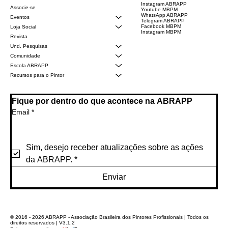
Instagram ABRAPP
Associe-se
Youtube MBPM
WhatsApp ABRAPP
Eventos
Telegram ABRAPP
Facebook MBPM
Loja Social
Instagram MBPM
Revista
Und. Pesquisas
Comunidade
Escola ABRAPP
Recursos para o Pintor
Fique por dentro do que acontece na ABRAPP
Email
*
Sim, desejo receber atualizações sobre as ações 
da ABRAPP.
*
Enviar
© 2016 - 2026 ABRAPP - Associação Brasileira dos Pintores Profissionais | Todos os
direitos reservados | V3.1.2