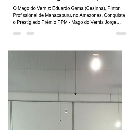
Novembro 2025 - Cesinha Mago
do Verniz Jorge Cesar Lopini
O Mago do Verniz: Eduardo Gama (Cesinha), Pintor
Profissional de Manacapuru, no Amazonas, Conquista
o Prestigiado Prêmio PPM - Mago do Verniz Jorge
Cesar Lopini Eduardo Gama Cesinha Mago do Verniz
Jorge Cesar Lopini: Com 41 anos de dedicação à
pintura imobiliária e restauração, o mestre que trocou o
Sul pela Amazônia celebra o reconhecimento nacional
e a missão de compartilhar conhecimento. Para o
mercado, ele é Eduardo Gama. Para os amigos, o
Cesinha. Mas nos grupos de pint