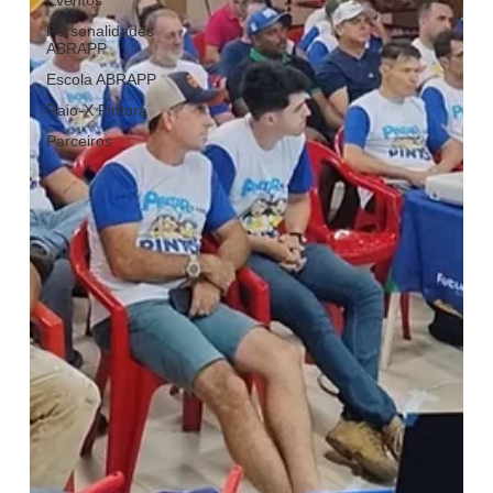
Eventos
Personalidades
ABRAPP
Escola ABRAPP
Raio-X Pintura
Parceiros