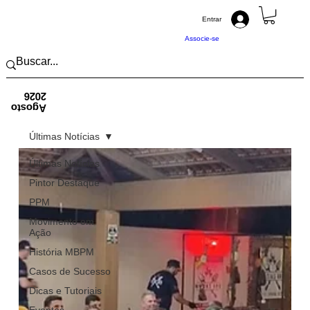
Entrar
Associe-se
2026
Agosto
Últimas Notícias
Últimas Notícias
Pintor Destaque
PPM
Movimento em
Ação
História MBPM
Casos de Sucesso
Dicas e Tutoriais