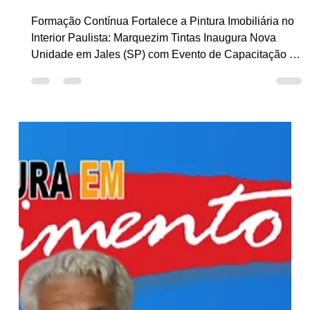
ABRAPP e Futura Tintas
Formação Contínua Fortalece a Pintura Imobiliária no
Interior Paulista: Marquezim Tintas Inaugura Nova
Unidade em Jales (SP) com Evento de Capacitação e
Presença da ABRAPP, Futura Tintas e Pintores da
Região Marquezim Tintas Futura Pintores ABRAPP: A
Chácara Construlajes, localizada no Parque Industrial
de Jales, interior de São Paulo, foi palco, no dia 10 de
novembro de 2025, de um relevante encontro
promovido pela Marquezim Tintas em parceria com a
Futura e a ABRAPP , reu