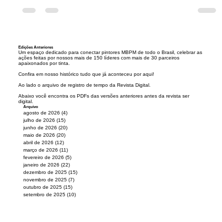
Letícia Souza
14 de jul. de 2025
7 min de leitura
Sherwin Williams Movimenta a
Feicon 2025
Sherwin Williams Movimenta a Feicon 2025 -
Lançamentos, Prêmios e Ações Voltadas aos Pintores
A Sherwin-Williams marcou presença de forma...
Edições Anteriores
Um espaço dedicado para conectar pintores MBPM de todo o Brasil, celebrar as
ações feitas por nossos mais de 150 líderes com mais de 30 parceiros
apaixonados por tinta.
Confira em nosso histórico tudo que já aconteceu por aqui!
Ao lado o arquivo de registro de tempo da R
evista Digital.
Abaixo você encontra os PDFs das versões anteriores antes da revista ser
digital.