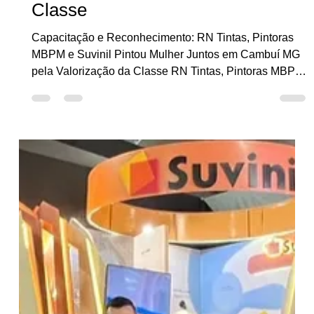
RN Tintas, Pintoras MBPM e
Suvinil Pintou Mulher Juntos em
Cambuí MG pela Valorização da
Classe
Capacitação e Reconhecimento: RN Tintas, Pintoras
MBPM e Suvinil Pintou Mulher Juntos em Cambuí MG
pela Valorização da Classe RN Tintas, Pintoras MBPM
e Suvinil - A sinergia entre a Suvinil , referência
nacional em tintas e soluções decorativas. Em uma era
em que inovação, inclusão e diversidade se tornam
palavras-chave para o avanço social e econômico, a
presença feminina em áreas tradicionalmente
dominadas por homens ganha força e protagonismo.
Dentro desse cenário, o proje