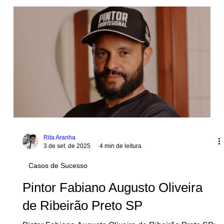
Expodeco Peru Suvinil e Casal Baroni Expodeco Perú
Suvinil y el casal Baroni MBPM Expodeco Peru Suvinil
e Casal Baroni: Nossa revista...
Rita Aranha