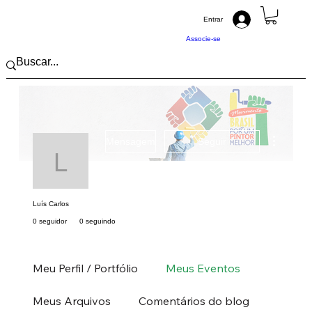
Entrar
Associe-se
Mais açõ
Mensagem
Seguir
Luís Carlos
Luís Carlos
0 seguidor
0 seguindo
Pintor (a) PRO
Sul
PR
+
4
Meu Perfil / Portfólio
Meus Eventos
Meus Arquivos
Comentários do blog