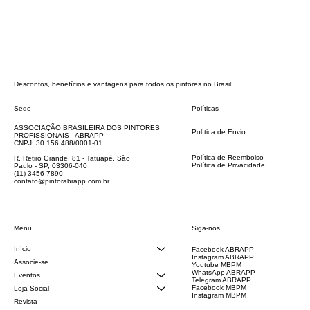
Descontos, benefícios e vantagens para todos os pintores no Brasil!
Sede
Políticas
FAQ
ASSOCIAÇÃO BRASILEIRA DOS PINTORES
Política de Envio
PROFISSIONAIS - ABRAPP
Código de Conduta
CNPJ: 30.156.488/0001-01
Termos e Condições
Política de Reembolso
R. Retiro Grande, 81 - Tatuapé, São
Política de Privacidade
Paulo - SP, 03306-040
Declaração de acessibilidade
(11) 3456-7890
contato@pintorabrapp.com.br
Siga-nos
Menu
Início
Facebook ABRAPP
Instagram ABRAPP
Associe-se
Youtube MBPM
WhatsApp ABRAPP
Eventos
Telegram ABRAPP
Facebook MBPM
Loja Social
Instagram MBPM
Revista