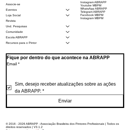
Instagram ABRAPP
Associe-se
Youtube MBPM
WhatsApp ABRAPP
Eventos
Telegram ABRAPP
Facebook MBPM
Loja Social
Instagram MBPM
Revista
Und. Pesquisas
Comunidade
Escola ABRAPP
Recursos para o Pintor
Fique por dentro do que acontece na ABRAPP
Email
*
Sim, desejo receber atualizações sobre as ações 
da ABRAPP.
*
Enviar
© 2016 - 2026 ABRAPP - Associação Brasileira dos Pintores Profissionais | Todos os
direitos reservados | V3.1.2