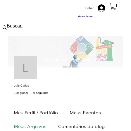
Entrar
Associe-se
Mais açõ
Mensagem
Seguir
Luís Carlos
Luís Carlos
0 seguidor
0 seguindo
Pintor (a) PRO
Sul
PR
+
4
Meu Perfil / Portfólio
Meus Eventos
Meus Arquivos
Comentários do blog