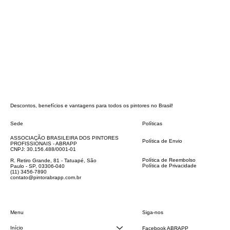
Descontos, benefícios e vantagens para todos os pintores no Brasil!
Sede
Políticas
FAQ
ASSOCIAÇÃO BRASILEIRA DOS PINTORES
Política de Envio
PROFISSIONAIS - ABRAPP
Código de Conduta
CNPJ: 30.156.488/0001-01
Termos e Condições
Política de Reembolso
R. Retiro Grande, 81 - Tatuapé, São
Política de Privacidade
Paulo - SP, 03306-040
Declaração de acessibilidade
(11) 3456-7890
contato@pintorabrapp.com.br
Siga-nos
Menu
Início
Facebook ABRAPP