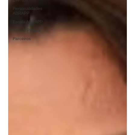
Eventos
Personalidades
ABRAPP
Escola ABRAPP
Raio-X Pintura
Parceiros