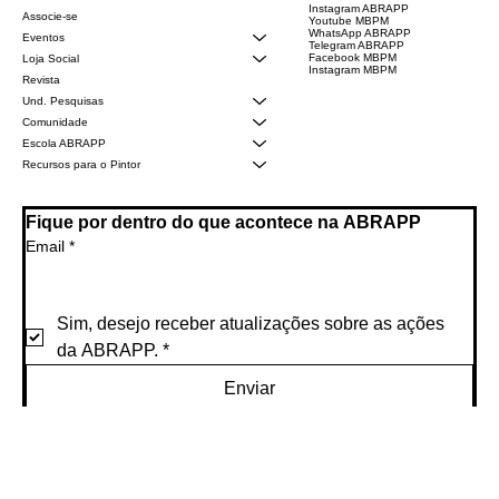
Siga-nos
Menu
Início
Facebook ABRAPP
Instagram ABRAPP
Associe-se
Youtube MBPM
WhatsApp ABRAPP
Eventos
Telegram ABRAPP
Facebook MBPM
Loja Social
Instagram MBPM
Revista
Und. Pesquisas
Comunidade
Escola ABRAPP
Recursos para o Pintor
Fique por dentro do que acontece na ABRAPP
Email
*
Sim, desejo receber atualizações sobre as ações 
da ABRAPP.
*
Enviar