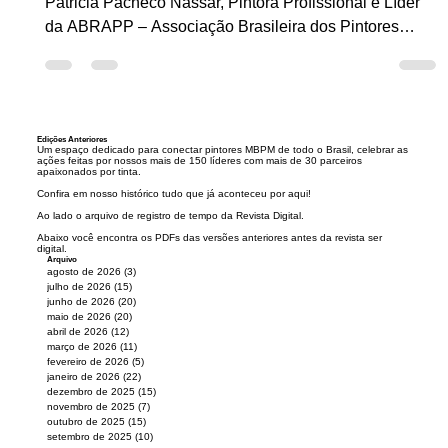
Colorindo o Próprio Destino: Conheça a História de
Patricia Pacheco Nassar, Pintora Profissional e Líder
da ABRAPP – Associação Brasileira dos Pintores
Profissionais, moradora de Santo Inácio (PR) Patricia
Pacheco Nassar Pintora Profissional de Santo Inácio
PR: De mãos firmes e coração resiliente, Patricia
Pacheco Nassar descobriu, entre tintas e pincéis, o
Edições Anteriores
poder de recomeçar. Hoje, ao lado do marido Edson
Um espaço dedicado para conectar pintores MBPM de todo o Brasil, celebrar as
ações feitas por nossos mais de 150 líderes com mais de 30 parceiros
Quintino da Silva, ela dá vida a paredes, inspira outras
apaixonados por tinta.
mulheres e r
Confira em nosso histórico tudo que já aconteceu por aqui!
Ao lado o arquivo de registro de tempo da R
evista Digital.
Abaixo você encontra os PDFs das versões anteriores antes da revista ser
digital.
Arquivo
agosto de 2026
(3)
3 posts
julho de 2026
(15)
15 posts
junho de 2026
(20)
20 posts
maio de 2026
(20)
20 posts
abril de 2026
(12)
12 posts
março de 2026
(11)
11 posts
fevereiro de 2026
(5)
5 posts
janeiro de 2026
(22)
22 posts
dezembro de 2025
(15)
15 posts
novembro de 2025
(7)
7 posts