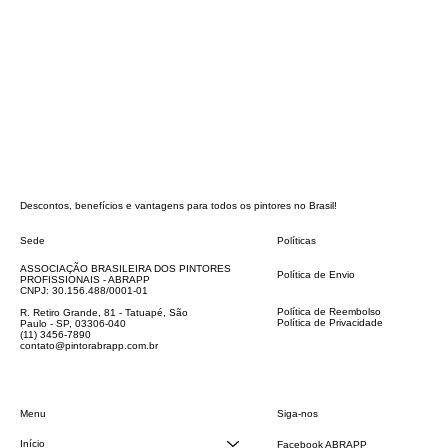
Descontos, benefícios e vantagens para todos os pintores no Brasil!
Sede
Políticas
FAQ
ASSOCIAÇÃO BRASILEIRA DOS PINTORES
Política de Envio
PROFISSIONAIS - ABRAPP
Código de Conduta
CNPJ: 30.156.488/0001-01
Termos e Condições
Política de Reembolso
R. Retiro Grande, 81 - Tatuapé, São
Política de Privacidade
Paulo - SP, 03306-040
Declaração de acessibilidade
(11) 3456-7890
contato@pintorabrapp.com.br