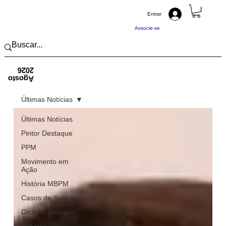
Entrar
Associe-se
2026
Agosto
Últimas Notícias
Últimas Notícias
Pintor Destaque
PPM
Movimento em
Ação
História MBPM
Casos de Sucesso
Dicas e Tutoriais