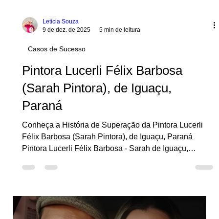
Letícia Souza
9 de dez. de 2025
5 min de leitura
Casos de Sucesso
Pintora Lucerli Félix Barbosa
(Sarah Pintora), de Iguaçu,
Paraná
Conheça a História de Superação da Pintora Lucerli
Félix Barbosa (Sarah Pintora), de Iguaçu, Paraná
Pintora Lucerli Félix Barbosa - Sarah de Iguaçu,
Paraná) No destaque de hoje, apresentamos a história
de Sara, que ganhou espaço após ser sorteada ao vivo
na live do Careca, um dos momentos mais comentados
da transmissão. Entre risos, ansiedade e uma chuva de